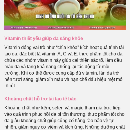
Vitamin thiết yếu giúp da sáng khỏe
Vitamin đóng vai trò như “chìa khóa” kích hoạt quá trình tái
tạo da, đặc biệt là vitamin A, C và E. thực phẩm tốt cho da
chứa các nhóm vitamin này giúp cải thiện sắc tố, làm đều
màu da và tăng khả năng chống lại tác động từ môi
trường. Khi cơ thể được cung cấp đủ vitamin, làn da trở
nên tươi sáng, giảm xỉn màu và hạn chế dấu hiệu mệt mỏi
rõ rệt.
Khoáng chất hỗ trợ tái tạo tế bào
Khoáng chất như kẽm, selen và magie tham gia trực tiếp
vào quá trình phục hồi da bị tổn thương. thực phẩm tốt cho
da giàu khoáng chất giúp củng cố hàng rào bảo vệ tự
nhiên, giảm nguy cơ viêm và kích ứng. Những dưỡng chất