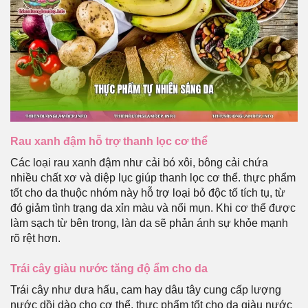
Rau xanh đậm hỗ trợ thanh lọc cơ thể
Các loại rau xanh đậm như cải bó xôi, bông cải chứa
nhiều chất xơ và diệp lục giúp thanh lọc cơ thể. thực phẩm
tốt cho da thuộc nhóm này hỗ trợ loại bỏ độc tố tích tụ, từ
đó giảm tình trạng da xỉn màu và nổi mụn. Khi cơ thể được
làm sạch từ bên trong, làn da sẽ phản ánh sự khỏe mạnh
rõ rệt hơn.
Trái cây giàu nước tăng độ ẩm cho da
Trái cây như dưa hấu, cam hay dâu tây cung cấp lượng
nước dồi dào cho cơ thể. thực phẩm tốt cho da giàu nước