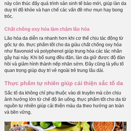
này còn thúc đẩy quá trình sản sinh tế bào mới, giúp làn da
duy trì độ khỏe và hạn chế các vấn đề như mụn hay bong
tróc.
Chất chống oxy hóa làm chậm lão hóa
Lão hóa da diễn ra nhanh hơn khi cơ thể chịu tác động từ
gốc tự do. thực phẩm tốt cho da giàu chất chống oxy hóa
như flavonoid và polyphenol giúp trung hòa các tác nhân
gây hại này. Khi bổ sung đều đặn, làn da giữ được độ đàn
hồi và giảm hình thành nếp nhăn sớm. Đây cũng là yếu tố
quan trọng giúp duy trì vẻ ngoài trẻ trung lâu dài.
Thực phẩm tự nhiên giúp cải thiện sắc tố da
Sắc tố da không chỉ phụ thuộc vào di truyền mà còn chịu
ảnh hưởng lớn từ chế độ ăn uống. thực phẩm tốt cho da từ
nguồn tự nhiên giúp cải thiện màu da theo hướng an toàn
và bền vững.