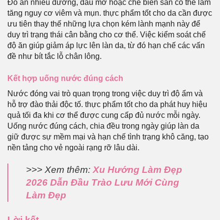
Đồ ăn nhiều đường, dầu mỡ hoặc chế biến sẵn có thể làm
tăng nguy cơ viêm và mụn. thực phẩm tốt cho da cần được
ưu tiên thay thế những lựa chọn kém lành mạnh này để
duy trì trạng thái cân bằng cho cơ thể. Việc kiểm soát chế
độ ăn giúp giảm áp lực lên làn da, từ đó hạn chế các vấn
đề như bít tắc lỗ chân lông.
Kết hợp uống nước đúng cách
Nước đóng vai trò quan trọng trong việc duy trì độ ẩm và
hỗ trợ đào thải độc tố. thực phẩm tốt cho da phát huy hiệu
quả tối đa khi cơ thể được cung cấp đủ nước mỗi ngày.
Uống nước đúng cách, chia đều trong ngày giúp làn da
giữ được sự mềm mại và hạn chế tình trạng khô căng, tạo
nền tảng cho vẻ ngoài rạng rỡ lâu dài.
>>> Xem thêm:
Xu Hướng Làm Đẹp
2026 Dẫn Đầu Trào Lưu Mới Cùng
Làm Đẹp
Lời kết