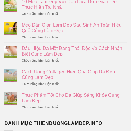
10 Mẹo Làm Đẹp Với Dầu Dừa Đơn Giản, Dễ
Thực Hiện Tại Nhà
ở
Chức năng bình luận bị tắt
10
Mẹo
Mẹo Dân Gian Làm Đẹp Sau Sinh An Toàn Hiệu
Làm
Quả Cùng Làm Đẹp
Đẹp
Với
ở
Chức năng bình luận bị tắt
Dầu
Mẹo
Dừa
Dân
Dấu Hiệu Da Mặt Đang Thải Độc Và Cách Nhận
Đơn
Gian
Giản,
Biết Cùng Làm Đẹp
Làm
Dễ
Đẹp
ở
Chức năng bình luận bị tắt
Thực
Sau
Dấu
Hiện
Sinh
Hiệu
Tại
Cách Uống Collagen Hiệu Quả Giúp Da Đẹp
An
Da
Nhà
Toàn
Cùng Làm Đẹp
Mặt
Hiệu
Đang
ở
Chức năng bình luận bị tắt
Quả
Thải
Cách
Cùng
Độc
Uống
Làm
Thực Phẩm Tốt Cho Da Giúp Sáng Khỏe Cùng
Và
Collagen
Đẹp
Cách
Làm Đẹp
Hiệu
Nhận
Quả
ở
Chức năng bình luận bị tắt
Biết
Giúp
Thực
Cùng
Da
Phẩm
Làm
Đẹp
Tốt
Đẹp
DANH MỤC THIENDUONGLAMDEP.INFO
Cùng
Cho
Làm
Da