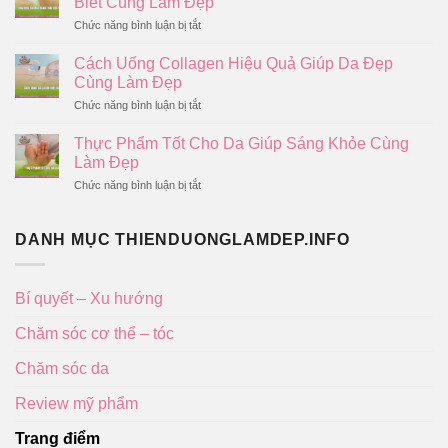
Biết Cùng Làm Đẹp
Làm
Dễ
Đẹp
ở
Chức năng bình luận bị tắt
Thực
Sau
Dấu
Hiện
Sinh
Hiệu
Tại
Cách Uống Collagen Hiệu Quả Giúp Da Đẹp
An
Da
Nhà
Toàn
Cùng Làm Đẹp
Mặt
Hiệu
Đang
ở
Chức năng bình luận bị tắt
Quả
Thải
Cách
Cùng
Độc
Uống
Làm
Thực Phẩm Tốt Cho Da Giúp Sáng Khỏe Cùng
Và
Collagen
Đẹp
Cách
Làm Đẹp
Hiệu
Nhận
Quả
ở
Chức năng bình luận bị tắt
Biết
Giúp
Thực
Cùng
Da
Phẩm
Làm
Đẹp
Tốt
Đẹp
DANH MỤC THIENDUONGLAMDEP.INFO
Cùng
Cho
Làm
Da
Đẹp
Giúp
Sáng
Bí quyết – Xu hướng
Khỏe
Cùng
Chăm sóc cơ thể – tóc
Làm
Đẹp
Chăm sóc da
Review mỹ phẩm
Trang điểm