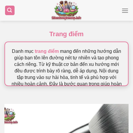
Bỏ
qua
nội
dung
Trang điểm
Danh mục
trang điểm
mang đến những hướng dẫn
giúp bạn tôn lên đường nét tự nhiên và tạo phong
cách riêng. Từ kỹ thuật cơ bản đến xu hướng mới
đều được trình bày rõ ràng, dễ áp dụng. Nội dung
tập trung vào sự hài hòa, tinh tế và phù hợp với
nhiều hoàn cảnh. Đây là bước quan trọng giúp hoàn
thiện diện mạo trong hành trình
Làm Đẹp
.