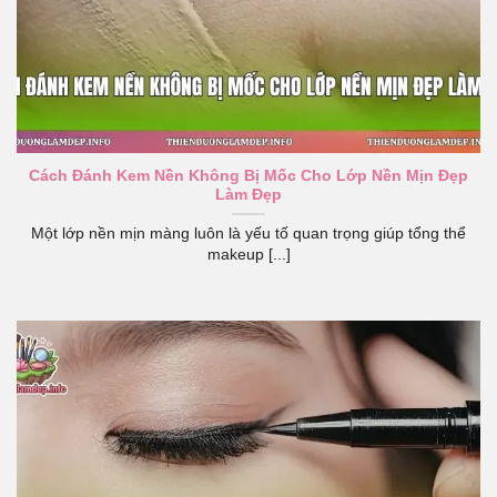
Cách Đánh Kem Nền Không Bị Mốc Cho Lớp Nền Mịn Đẹp
Làm Đẹp
Một lớp nền mịn màng luôn là yếu tố quan trọng giúp tổng thể
makeup [...]