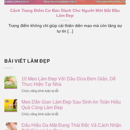
Cách Trang Điểm Cơ Bản Dành Cho Người Mới Bắt Đầu
Làm Đẹp
Trang điểm không chỉ giúp cải thiện diện mạo mà còn tăng sự
tự tin [...]
BÀI VIẾT LÀM ĐẸP
10 Mẹo Làm Đẹp Với Dầu Dừa Đơn Giản, Dễ
Thực Hiện Tại Nhà
ở
Chức năng bình luận bị tắt
10
Mẹo
Mẹo Dân Gian Làm Đẹp Sau Sinh An Toàn Hiệu
Làm
Quả Cùng Làm Đẹp
Đẹp
Với
ở
Chức năng bình luận bị tắt
Dầu
Mẹo
Dừa
Dân
Dấu Hiệu Da Mặt Đang Thải Độc Và Cách Nhận
Đơn
Gian
Giản,